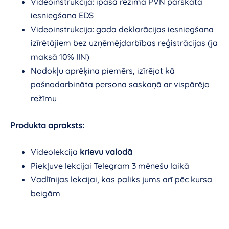
Videoinstrukcija: īpašā režīma PVN pārskata
iesniegšana EDS
Videoinstrukcija: gada deklarācijas iesniegšana
izīrētājiem bez uzņēmējdarbības reģistrācijas (ja
maksā 10% IIN)
Nodokļu aprēķina piemērs, izīrējot kā
pašnodarbināta persona saskaņā ar vispārējo
režīmu
Produkta apraksts:
Videolekcija
krievu valodā
Piekļuve lekcijai Telegram 3 mēnešu laikā
Vadlīnijas lekcijai, kas paliks jums arī pēc kursa
beigām