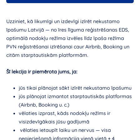
Uzziniet, kā likumīgi un izdevīgi izīrēt nekustamo
īpašumu Latvijā — no īres līguma reģistrēšanas EDS,
optimālā nodokļu režīma izvēles līdz īpaša režīma
PVN reģistrēšanai izīrēšanai caur Airbnb, Booking un
citām starptautiskām platformām.
Šī lekcija ir piemērota jums, ja:
jūs tikai plānojat sākt izīrēt nekustamo īpašumu
jūs plānojat izmantot starptautiskās platformas
(Airbnb, Booking u. c.)
vēlaties izprast, kāds nodokļu režīms ir
visizdevīgākais jūsu gadījumā
vēlaties ietaupīt laiku un nervus — visa
nepieciešamā informācija vienā vietā + 4