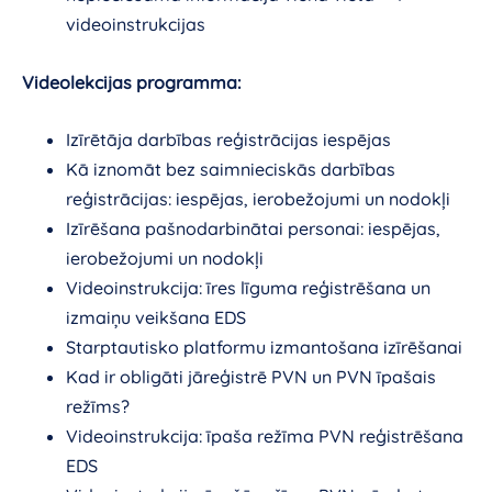
videoinstrukcijas
Videolekcijas programma:
Izīrētāja darbības reģistrācijas iespējas
Kā iznomāt bez saimnieciskās darbības
reģistrācijas: iespējas, ierobežojumi un nodokļi
Izīrēšana pašnodarbinātai personai: iespējas,
ierobežojumi un nodokļi
Videoinstrukcija: īres līguma reģistrēšana un
izmaiņu veikšana EDS
Starptautisko platformu izmantošana izīrēšanai
Kad ir obligāti jāreģistrē PVN un PVN īpašais
režīms?
Videoinstrukcija: īpaša režīma PVN reģistrēšana
EDS