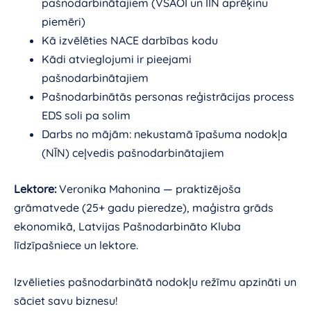
pašnodarbinātajiem (VSAOI un IIN aprēķinu
piemēri)
Kā izvēlēties NACE darbības kodu
Kādi atvieglojumi ir pieejami
pašnodarbinātajiem
Pašnodarbinātās personas reģistrācijas process
EDS soli pa solim
Darbs no mājām: nekustamā īpašuma nodokļa
(NĪN) ceļvedis pašnodarbinātajiem
Lektore:
Veronika Mahonina — praktizējoša
grāmatvede (25+ gadu pieredze), maģistra grāds
ekonomikā, Latvijas Pašnodarbināto Kluba
līdzīpašniece un lektore.
Izvēlieties pašnodarbinātā nodokļu režīmu apzināti un
sāciet savu biznesu!