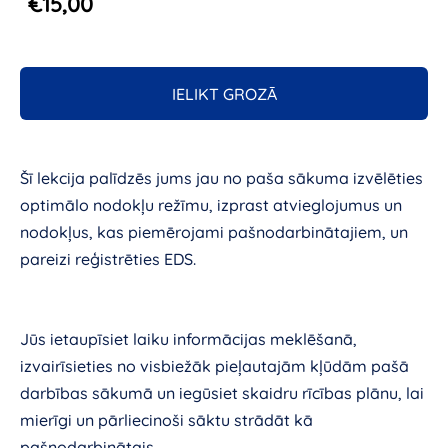
€15,00
IELIKT GROZĀ
Šī lekcija palīdzēs jums jau no paša sākuma izvēlēties
optimālo nodokļu režīmu, izprast atvieglojumus un
nodokļus, kas piemērojami pašnodarbinātajiem, un
pareizi reģistrēties EDS.
Jūs ietaupīsiet laiku informācijas meklēšanā,
izvairīsieties no visbiežāk pieļautajām kļūdām pašā
darbības sākumā un iegūsiet skaidru rīcības plānu, lai
mierīgi un pārliecinoši sāktu strādāt kā
pašnodarbinātais.